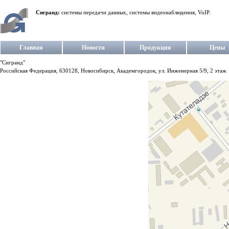
Сигранд:
системы передачи данных, системы видеонаблюдения, VoIP.
Главная
Новости
Продукция
Цены
"Сигранд"
Российская Федерация, 630128, Новосибирск, Академгородок, ул. Инженерная 5/9, 2 этаж