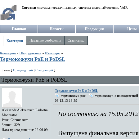
Сигранд:
системы передачи данных, системы видеонаблюдения, VoIP.
Главная
Новости
Продукция
Цены
Недавние сообщения
Статистика
Категории
Категории
»
Оборудование
»
IP-камеры
»
Термокожухи PoE и PoDSL
Темы [
Предыдущий
|
Следующий
]
Термокожухи PoE и PoDSL
Термокожухи PoE и PoDSL
термокожух poe
термокожух с ик подсветкой
08.12.13 13:39
Aleksandr Alekseevich Radostin
По состоянию на 15.05.2012
Moderator
Ранг: Специалист
Записи: 329
Дата присоединения: 02.06.09
Выпущена финальная верси