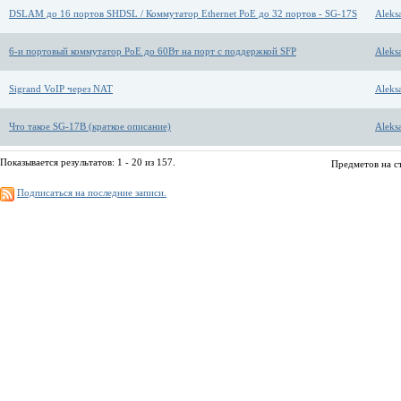
DSLAM до 16 портов SHDSL / Коммутатор Ethernet PoE до 32 портов - SG-17S
Aleks
6-и портовый коммутатор PoE до 60Вт на порт с поддержкой SFP
Aleks
Sigrand VoIP через NAT
Aleks
Что такое SG-17B (краткое описание)
Aleks
Показывается результатов: 1 - 20 из 157.
Предметов на с
Подписаться на последние записи.