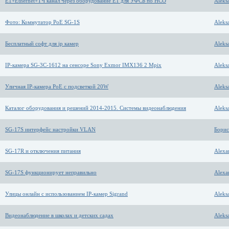
E1+Ethernet+ТЧ канал через оборудование E1 для УФСБ по НСО
Aleks
Фото: Коммутатор PoE SG-1S
Aleks
Бесплатный софт для ip камер
Aleks
IP-камера SG-3C-1612 на сенсоре Sony Exmor IMX136 2 Mpix
Aleks
Уличная IP-камера PoE с подсветкой 20W
Aleks
Каталог оборудования и решений 2014-2015. Системы видеонаблюдения
Aleks
SG-17S интерфейс настройки VLAN
Борис
SG-17R и отключения питания
Alexa
SG-17S функционирует неправильно
Alexa
Улицы онлайн с использованием IP-камер Sigrand
Aleks
Видеонаблюдение в школах и детских садах
Aleks