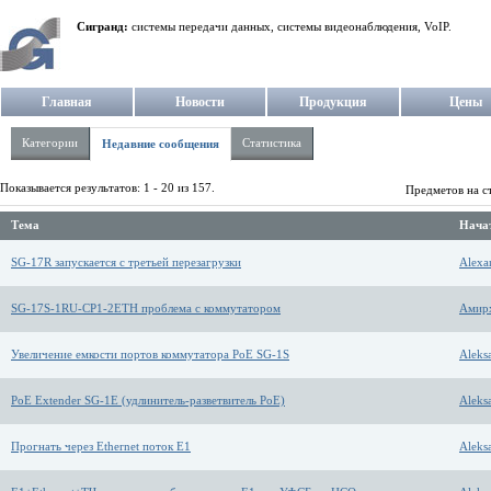
Сигранд:
системы передачи данных, системы видеонаблюдения, VoIP.
Главная
Новости
Продукция
Цены
Категории
Статистика
Недавние сообщения
Показывается результатов: 1 - 20 из 157.
Предметов на с
Тема
Начат
SG-17R запускается с третьей перезагрузки
Alexa
SG-17S-1RU-CP1-2ETH проблема с коммутатором
Амирх
Увеличение емкости портов коммутатора PoE SG-1S
Aleks
PoE Extender SG-1E (удлинитель-разветвитель PoE)
Aleks
Прогнать через Ethernet поток Е1
Aleks