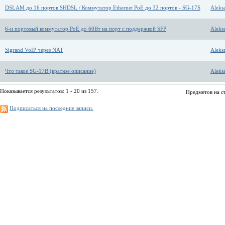
DSLAM до 16 портов SHDSL / Коммутатор Ethernet PoE до 32 портов - SG-17S
Aleks
6-и портовый коммутатор PoE до 60Вт на порт с поддержкой SFP
Aleks
Sigrand VoIP через NAT
Aleks
Что такое SG-17B (краткое описание)
Aleks
Показывается результатов: 1 - 20 из 157.
Предметов на с
Подписаться на последние записи.