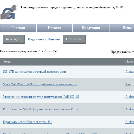
Сигранд:
системы передачи данных, системы видеонаблюдения, VoIP.
Главная
Новости
Продукция
Цены
Категории
Статистика
Недавние сообщения
Показывается результатов: 1 - 20 из 157.
Предметов на с
Тема
Начат
SG-17R запускается с третьей перезагрузки
Alexa
SG-17S-1RU-CP1-2ETH проблема с коммутатором
Амирх
Увеличение емкости портов коммутатора PoE SG-1S
Aleks
PoE Extender SG-1E (удлинитель-разветвитель PoE)
Aleks
Прогнать через Ethernet поток Е1
Aleks