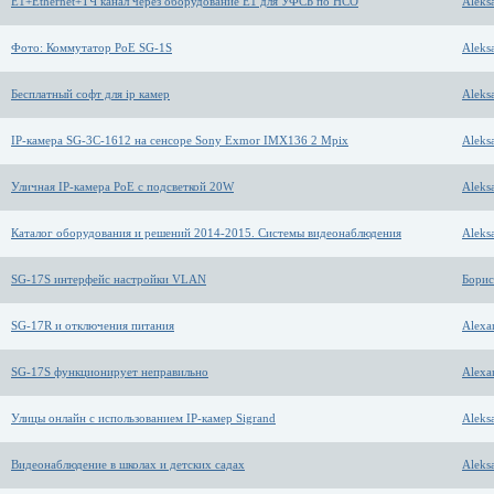
E1+Ethernet+ТЧ канал через оборудование E1 для УФСБ по НСО
Aleks
Фото: Коммутатор PoE SG-1S
Aleks
Бесплатный софт для ip камер
Aleks
IP-камера SG-3C-1612 на сенсоре Sony Exmor IMX136 2 Mpix
Aleks
Уличная IP-камера PoE с подсветкой 20W
Aleks
Каталог оборудования и решений 2014-2015. Системы видеонаблюдения
Aleks
SG-17S интерфейс настройки VLAN
Борис
SG-17R и отключения питания
Alexa
SG-17S функционирует неправильно
Alexa
Улицы онлайн с использованием IP-камер Sigrand
Aleks
Видеонаблюдение в школах и детских садах
Aleks