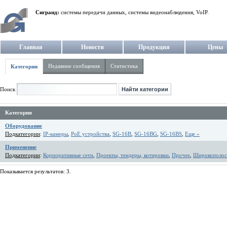
Сигранд:
системы передачи данных, системы видеонаблюдения, VoIP.
Главная
Новости
Продукция
Цены
Недавние сообщения
Статистика
Категории
Поиск
Категория
Оборудование
Подкатегории
:
IP-камеры
,
PoE устройства
,
SG-16B
,
SG-16BG
,
SG-16BS
,
Еще »
Применение
Подкатегории
:
Корпоративные сети
,
Проекты, тендеры, котировки
,
Прочее
,
Широкополос
Показывается результатов: 3.