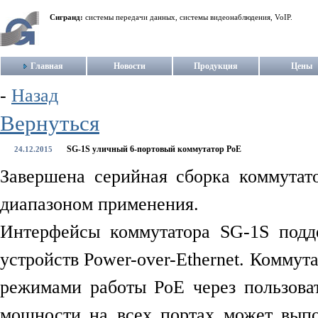
Сигранд:
системы передачи данных, системы видеонаблюдения, VoIP.
Главная
Новости
Продукция
Цены
-
Назад
Вернуться
SG-1S уличный 6-портовый коммутатор PoE
24.12.2015
Завершена серийная сборка коммута
диапазоном применения.
Интерфейсы коммутатора SG-1S подд
устройств Power-over-Ethernet. Коммут
режимами работы PoE через пользова
мощности на всех портах может выпо