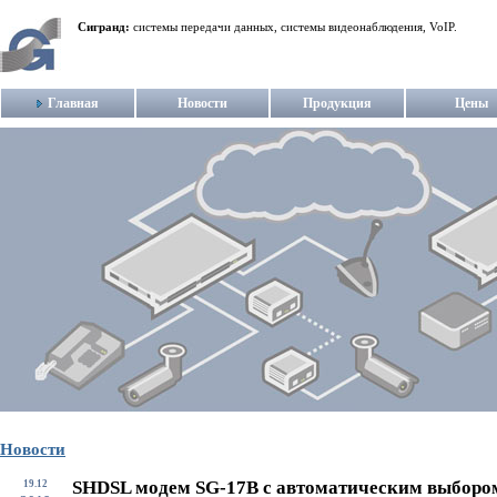
Сигранд:
системы передачи данных, системы видеонаблюдения, VoIP.
Главная
Новости
Продукция
Цены
Новости
SHDSL модем SG-17B с автоматическим выборо
19.12