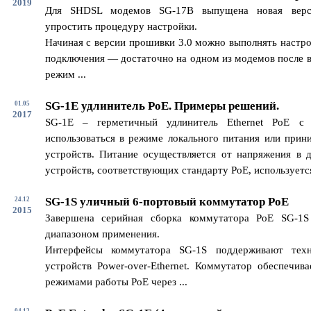
2019
Для SHDSL модемов SG-17B выпущена новая верс
упростить процедуру настройки.
Начиная с версии прошивки 3.0 можно выполнять настро
подключения — достаточно на одном из модемов после в
режим ...
SG-1E удлинитель PoE. Примеры решений.
01.05
2017
SG-1E – герметичный удлинитель Ethernet PoE с
использоваться в режиме локального питания или прин
устройств. Питание осуществляется от напряжения в 
устройств, соответствующих стандарту PoE, используется 
SG-1S уличный 6-портовый коммутатор PoE
24.12
2015
Завершена серийная сборка коммутатора PoE SG-1
диапазоном применения.
Интерфейсы коммутатора SG-1S поддерживают техн
устройств Power-over-Ethernet. Коммутатор обеспечив
режимами работы PoE через ...
04.12