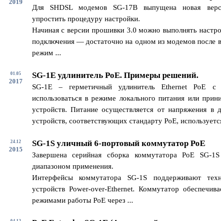
2019
Для SHDSL модемов SG-17B выпущена новая верс
упростить процедуру настройки.
Начиная с версии прошивки 3.0 можно выполнять настро
подключения — достаточно на одном из модемов после в
режим ...
SG-1E удлинитель PoE. Примеры решений.
01.05
2017
SG-1E – герметичный удлинитель Ethernet PoE с
использоваться в режиме локального питания или прин
устройств. Питание осуществляется от напряжения в 
устройств, соответствующих стандарту PoE, используется 
SG-1S уличный 6-портовый коммутатор PoE
24.12
2015
Завершена серийная сборка коммутатора PoE SG-1
диапазоном применения.
Интерфейсы коммутатора SG-1S поддерживают техн
устройств Power-over-Ethernet. Коммутатор обеспечив
режимами работы PoE через ...
04.12