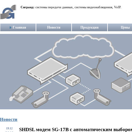
Сигранд:
системы передачи данных, системы видеонаблюдения, VoIP.
Главная
Новости
Продукция
Цены
Новости
SHDSL модем SG-17B с автоматическим выборо
19.12