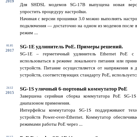
2019
Для SHDSL модемов SG-17B выпущена новая верс
упростить процедуру настройки.
Начиная с версии прошивки 3.0 можно выполнять настро
подключения — достаточно на одном из модемов после в
режим ...
SG-1E удлинитель PoE. Примеры решений.
01.05
2017
SG-1E – герметичный удлинитель Ethernet PoE с
использоваться в режиме локального питания или прин
устройств. Питание осуществляется от напряжения в 
устройств, соответствующих стандарту PoE, используется 
SG-1S уличный 6-портовый коммутатор PoE
24.12
2015
Завершена серийная сборка коммутатора PoE SG-1
диапазоном применения.
Интерфейсы коммутатора SG-1S поддерживают техн
устройств Power-over-Ethernet. Коммутатор обеспечив
режимами работы PoE через ...
04.12