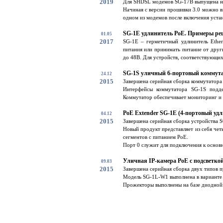
2019
Для SHDSL модемов SG-17B выпущена но
Начиная с версии прошивки 3.0 можно в
одном из модемов после включения устан
SG-1E удлинитель PoE. Примеры ре
01.05
2017
SG-1E – герметичный удлинитель Ether
питания или принимать питание от друг
до 48В. Для устройств, соответствующих 
SG-1S уличный 6-портовый коммут
24.12
2015
Завершена серийная сборка коммутатора
Интерфейсы коммутатора SG-1S подде
Коммутатор обеспечивает мониторинг и 
PoE Extender SG-1E (4-портовый удл
04.12
2015
Завершена серийная сборка устройства 
Новый продукт представляет из себя чет
сегментов с питанием PoE.
Порт 0 служит для подключения к основно
Уличная IP-камера PoE с подсветко
09.03
2015
Завершена серийная сборка двух типов 
Модель SG-1L-W1 выполнена в варианте с
Прожекторы выполнены на базе диодной с