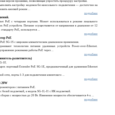
вая версия прошивки, позволяющая упростить процедуру настройки.
ыполнять настройку модемов без консольного подключения — достаточно на
овить кнопкой режим ...
подробнее
шений.
net PoE с четырьмя портами. Может использоваться в режиме локального
их PoE устройств. Питание осуществляется от напряжения в диапазоне от 12
стандарту PoE, используется ...
подробнее
атор PoE
 PoE SG-1S c широким климатическим диапазоном применения.
рживают технологию питания удаленных устройств Power-over-Ethernet.
управление режимами работы PoE через ...
подробнее
инитель-разветвитель)
SG-1E.
ырех портовый Extender PoE SG-1E, предназначенный для удлинения Ethernet
й сети, порты 1-3 для подключения клиентского ...
подробнее
й 20W
прожекторов с питанием PoE.
 белой подсветкой, а модель SG-1L-I1 с ИК подсветкой.
борки с мощностью до 20 Вт. Изменение мощности обеспечивается 4-х ...
подробнее