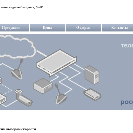
стемы видеонаблюдения, VoIP.
Продукция
Цены
О фирме
Контакты
ким выбором скорости