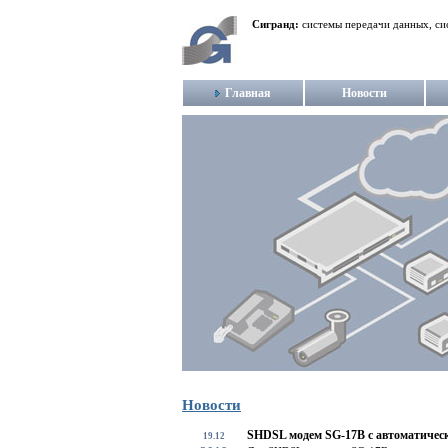
Сигранд:
системы передачи данных, си
Главная
Новости
Новости
SHDSL модем SG-17B с автоматичес
19.12