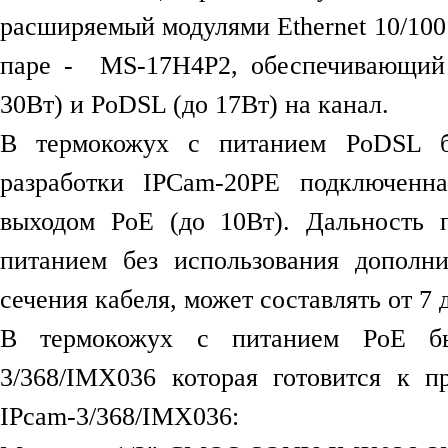
расширяемый модулями Ethernet 10/100
паре - MS-17H4P2, обеспечивающий 
30Вт) и PoDSL (до 17Вт) на канал.
В термокожух с питанием PoDSL бы
разработки IPCam-20PE подключен
выходом PoE (до 10Вт). Дальность 
питанием без использования дополни
сечения кабеля, может составлять от 7 
В термокожух с питанием PoE бы
3/368/IMX036 которая готовится к п
IPcam-3/368/IMX036: