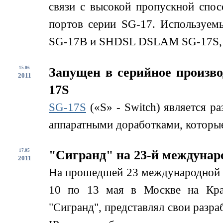
связи с высокой пропускной спо
портов серии SG-17. Используем
SG-17B и SHDSL DSLAM SG-17S, д
15.06
Запущен в серийное произв
2011
17S
SG-17S
(«S» - Switch) является р
аппаратными доработками, которые
17.05
"Сигранд" на 23-й междунар
2011
На прошедшей 23 международной
10 по 13 мая в Москве на Кра
"Сигранд", представлял свои разра