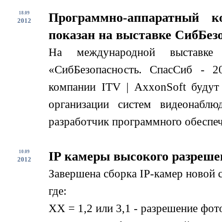
18.09
Программно-аппаратный к
2012
показан на выставке СибБезо
На международной выставке
«СибБезопасность. СпасСиб - 2
компании ITV | AxxonSoft будут
организации систем видеонабл
разработчик программного обеспече
10.09
IP камеры высокого разреше
2012
Завершена сборка IP-камер новой
где:
XX = 1,2 или 3,1 - разрешение фо