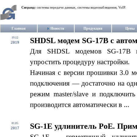
Сигранд:
системы передачи данных, системы видеонаблюдения, VoIP.
Главная
Новости
Продукция
Цены
19.12
SHDSL модем SG-17B с авто
2019
Для SHDSL модемов SG-17B в
упростить процедуру настройки.
Начиная с версии прошивки 3.0 м
подключения — достаточно на одн
режим master/slave и подключит
производится автоматически в ...
01.05
SG-1E удлинитель PoE. При
2017
SG-1E – герметичный удлинит