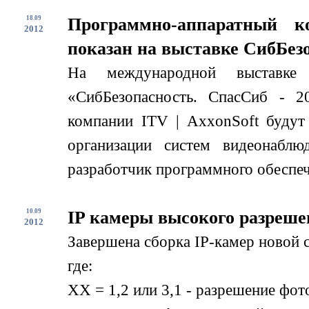
18.09
Программно-аппаратный к
2012
показан на выставке СибБезо
На международной выставке
«СибБезопасность. СпасСиб - 2
компании ITV | AxxonSoft будут
организации систем видеонабл
разработчик программного обеспече
10.09
IP камеры высокого разреше
2012
Завершена сборка IP-камер новой
где:
XX = 1,2 или 3,1 - разрешение фо