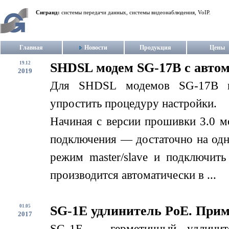
Сигранд:
системы передачи данных, системы видеонаблюдения, VoIP.
Главная
Новости
Продукция
Цены
19.12
SHDSL модем SG-17B с авто
2019
Для SHDSL модемов SG-17B в
упростить процедуру настройки.
Начиная с версии прошивки 3.0 м
подключения — достаточно на одн
режим master/slave и подключит
производится автоматически в ...
01.05
SG-1E удлинитель PoE. При
2017
SG-1E – герметичный удлинит