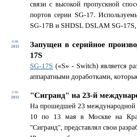
связи с высокой пропускной спо
портов серии SG-17. Используем
SG-17B и SHDSL DSLAM SG-17S, д
15.06
Запущен в серийное произв
2011
17S
SG-17S
(«S» - Switch) является р
аппаратными доработками, которые
17.05
"Сигранд" на 23-й междунар
2011
На прошедшей 23 международной
10 по 13 мая в Москве на Кра
"Сигранд", представлял свои разра