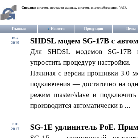
Сигранд:
системы передачи данных, системы видеонаблюдения, VoIP.
Главная
Новости
Продукция
Цены
19.12
SHDSL модем SG-17B с авто
2019
Для SHDSL модемов SG-17B в
упростить процедуру настройки.
Начиная с версии прошивки 3.0 м
подключения — достаточно на одн
режим master/slave и подключит
производится автоматически в ...
01.05
SG-1E удлинитель PoE. При
2017
SG-1E – герметичный удлинит