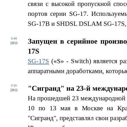
связи с высокой пропускной спо
портов серии SG-17. Используем
SG-17B и SHDSL DSLAM SG-17S, д
15.06
Запущен в серийное произв
2011
17S
SG-17S
(«S» - Switch) является р
аппаратными доработками, которые
17.05
"Сигранд" на 23-й междунар
2011
На прошедшей 23 международной
10 по 13 мая в Москве на Кра
"Сигранд", представлял свои разра