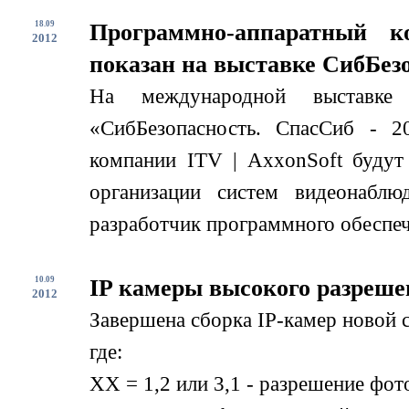
18.09
Программно-аппаратный к
2012
показан на выставке СибБезо
На международной выставке
«СибБезопасность. СпасСиб - 2
компании ITV | AxxonSoft будут
организации систем видеонабл
разработчик программного обеспече
10.09
IP камеры высокого разреше
2012
Завершена сборка IP-камер новой
где:
XX = 1,2 или 3,1 - разрешение фо