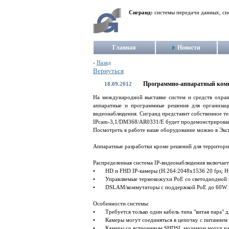
Сигранд:
системы передачи данных, си
Главная
Новости
-
Назад
Вернуться
Программно-аппаратный компл
18.09.2012
На международной выставке систем и средств охран
аппаратные и программные решения для организац
видеонаблюдения. Сигранд представит собственное т
IPcam-3,1/DM368/AR0331/E будет продемонстрирована
Посмотреть в работе наше оборудование можно в Эксп
Аппаратные разработки кроме решений для территори
Распределенная система IP-видеонаблюдения включает
•
HD и FHD IP-камеры (H.264:2048x1536 20 fps; 
•
Управляемые термокожухи PoE со светодиодной п
•
DSLAM/коммутаторы с поддержкой PoE до 60W и
Особенности системы:
•
Требуется только один кабель типа "витая пара"
•
Камеры могут соединяться в цепочку с питанием 
•
Камеры со встроенным SHDSL модемом могут рабо