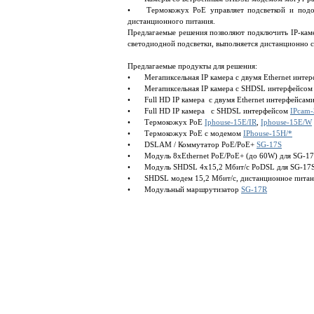
•
Термокожух PoE управляет подсветкой и подо
дистанционного питания.
Предлагаемые решения позволяют подключить IP-каме
светодиодной подсветки, выполняется дистанционно с
Предлагаемые продукты для решения:
•
Мегапиксельная IP камера с двумя Ethernet инте
•
Мегапиксельная IP камера с SHDSL интерфейсо
•
Full HD IP камера с двумя Ethernet интерфейсам
•
Full HD IP камера с SHDSL интерфейсом
IPcam
•
Термокожух PoE
Iphouse-15E/IR
,
Iphouse-15E/W
•
Термокожух PoE с модемом
IPhouse-15H/*
•
DSLAM / Коммутатор PoE/PoE+
SG-17S
•
Модуль 8xEthernet PoE/PoE+ (до 60W) для SG-1
•
Модуль SHDSL 4x15,2 Мбит/c PoDSL для SG-17
•
SHDSL модем 15,2 Мбит/c, дистанционное питани
•
Модульный маршрутизатор
SG-17R