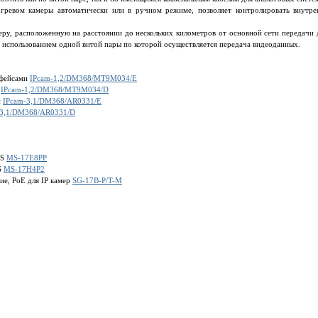
гревом камеры автоматически или в ручном режиме, позволяет контролировать внутр
ру, расположенную на расстоянии до нескольких километров от основной сети передачи 
 использованием одной витой пары по которой осуществляется передача видеоданных.
рфейсами
IPcam-1,2/DM368/MT9M034/E
м
IPcam-1,2/DM368/MT9M034/D
и
IPcam-3,1/DM368/AR0331/E
-3,1/DM368/AR0331/D
7S
MS-17E8PP
S
MS-17H4P2
е, PoE для IP камер
SG-17B-P/T-M