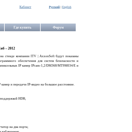
Кабинет
Русский
|
English
Где купить
Форум
иб – 2012
на стенде компании ITV | AxxonSoft будут показаны
граммного обеспечения для систем безопасности и
егапиксельных IP камер IPcam-1,2/DM368/MT9M034/E и
камер и передачи IP-видео на большое расстояние.
и поддержкой HDR;
татор на два порта;
м наблюдения;