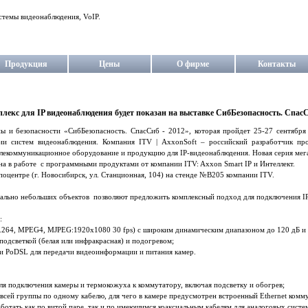
стемы видеонаблюдения, VoIP.
Продукция
Цены
О фирме
Контакты
екс для IP видеонаблюдения будет показан на выставке СибБезопасность. СпасС
ы и безопасности «СибБезопасность. СпасСиб - 2012», которая пройдет 25-27 сентября 
ии систем видеонаблюдения. Компания ITV | AxxonSoft – российский разработчик про
елекоммуникационное оборудование и продукцию для IP-видеонаблюдения. Новая серия м
 в работе с программными продуктами от компании ITV: Axxon Smart IP и Интеллект.
оцентре (г. Новосибирск, ул. Станционная, 104) на стенде №B205 компании ITV.
ально небольших объектов позволяют предложить комплексный подход для подключения IP 
:
H.264, MPEG4, MJPEG:1920x1080 30 fps) с широким динамическим диапазоном до 120 дБ 
одсветкой (белая или инфракрасная) и подогревом;
 PoDSL для передачи видеоинформации и питания камер.
 для подключения камеры и термокожуха к коммутатору, включая подсветку и обогрев;
всей группы по одному кабелю, для чего в камере предусмотрен встроенный Ethernet комму
тать как по витой паре, так и по имеющимся коаксиальным кабелям для аналоговых систе