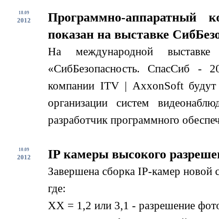
18.09
Программно-аппаратный к
2012
показан на выставке СибБезо
На международной выставке
«СибБезопасность. СпасСиб - 2
компании ITV | AxxonSoft будут
организации систем видеонабл
разработчик программного обеспече
10.09
IP камеры высокого разреше
2012
Завершена сборка IP-камер новой
где:
XX = 1,2 или 3,1 - разрешение фо