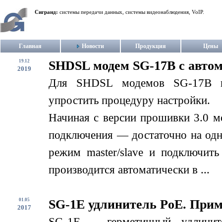
Сигранд:
системы передачи данных, системы видеонаблюдения, VoIP.
Главная
Новости
Продукция
Цены
19.12
SHDSL модем SG-17B с авто
2019
Для SHDSL модемов SG-17B в
упростить процедуру настройки.
Начиная с версии прошивки 3.0 м
подключения — достаточно на одн
режим master/slave и подключит
производится автоматически в ...
01.05
SG-1E удлинитель PoE. При
2017
SG-1E – герметичный удлинит