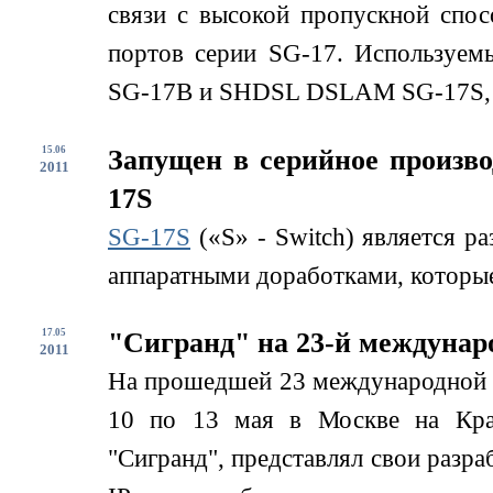
связи с высокой пропускной спо
портов серии SG-17. Используем
SG-17B и SHDSL DSLAM SG-17S, д
15.06
Запущен в серийное произв
2011
17S
SG-17S
(«S» - Switch) является р
аппаратными доработками, которые
17.05
"Сигранд" на 23-й междунар
2011
На прошедшей 23 международной
10 по 13 мая в Москве на Кра
"Сигранд", представлял свои разра