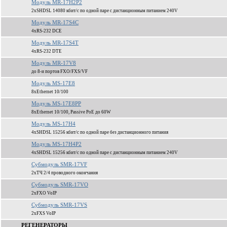
Модуль MR-17H2P2
2xSHDSL 14080 кбит/c по одной паре c дистанционным питанием 240V
Модуль MR-17S4C
4xRS-232 DCE
Модуль MR-17S4T
4xRS-232 DTE
Модуль MR-17V8
до 8-и портов FXO/FXS/VF
Модуль MS-17E8
8xEthernet 10/100
Модуль MS-17E8PP
8xEthernet 10/100, Passive PoE до 60W
Модуль MS-17H4
4xSHDSL 15256 кбит/c по одной паре без дистанционного питания
Модуль MS-17H4P2
4xSHDSL 15256 кбит/c по одной паре c дистанционным питанием 240V
Субмодуль SMR-17VF
2xТЧ 2/4 проводного окончания
Субмодуль SMR-17VO
2xFXO VoIP
Субмодуль SMR-17VS
2xFXS VoIP
РЕГЕНЕРАТОРЫ