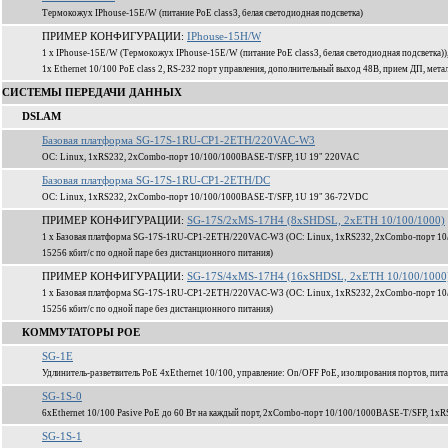
Термокожух IPhouse-15E/W (питание PoE class3, белая светодиодная подсветка)
ПРИМЕР КОНФИГУРАЦИИ:
IPhouse-15H/W
1 x IPhouse-15E/W (Термокожух IPhouse-15E/W (питание PoE class3, белая светодиодная подсветка
1x Ethernet 10/100 PoE class 2, RS-232 порт управления, дополнительный выход 48В, прием ДП, мета
СИСТЕМЫ ПЕРЕДАЧИ ДАННЫХ
DSLAM
Базовая платформа SG-17S-1RU-CP1-2ETH/220VAC-W3
ОС: Linux, 1xRS232, 2xCombo-порт 10/100/1000BASE-T/SFP, 1U 19" 220VAC
Базовая платформа SG-17S-1RU-CP1-2ETH/DC
ОС: Linux, 1xRS232, 2xCombo-порт 10/100/1000BASE-T/SFP, 1U 19" 36-72VDC
ПРИМЕР КОНФИГУРАЦИИ:
SG-17S/2xMS-17H4 (8xSHDSL, 2xETH 10/100/1000)
1 x Базовая платформа SG-17S-1RU-CP1-2ETH/220VAC-W3 (ОС: Linux, 1xRS232, 2xCombo-порт 10
15256 кбит/c по одной паре без дистанционного питания)
ПРИМЕР КОНФИГУРАЦИИ:
SG-17S/4xMS-17H4 (16xSHDSL, 2xETH 10/100/1000
1 x Базовая платформа SG-17S-1RU-CP1-2ETH/220VAC-W3 (ОС: Linux, 1xRS232, 2xCombo-порт 10
15256 кбит/c по одной паре без дистанционного питания)
КОММУТАТОРЫ POE
SG-1E
Удлинитель-разветвитель PoE 4xEthernet 10/100, управление: On/OFF PoE, изолирования портов, пита
SG-1S-0
6xEthernet 10/100 Pasive PoE до 60 Вт на каждый порт, 2xCombo-порт 10/100/1000BASE-T/SFP, 1xR
SG-1S-1