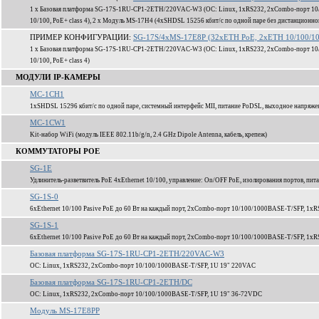
1 x Базовая платформа SG-17S-1RU-CP1-2ETH/220VAC-W3 (ОС: Linux, 1xRS232, 2xCombo-порт 10/
10/100, PoE+ class 4), 2 x Модуль MS-17H4 (4xSHDSL 15256 кбит/c по одной паре без дистанционно
ПРИМЕР КОНФИГУРАЦИИ:
SG-17S/4xMS-17E8P (32xETH PoE, 2xETH 10/100/10
1 x Базовая платформа SG-17S-1RU-CP1-2ETH/220VAC-W3 (ОС: Linux, 1xRS232, 2xCombo-порт 10/
10/100, PoE+ class 4)
МОДУЛИ IP-КАМЕРЫ
MC-1CH1
1xSHDSL 15296 кбит/c по одной паре, системный интерфейс MII, питание PoDSL, выходное напряж
MC-1CW1
Kit-набор WiFi (модуль IEEE 802.11b/g/n, 2.4 GHz Dipole Antenna, кабель, крепеж)
КОММУТАТОРЫ POE
SG-1E
Удлинитель-разветвитель PoE 4xEthernet 10/100, управление: On/OFF PoE, изолирования портов, пита
SG-1S-0
6xEthernet 10/100 Pasive PoE до 60 Вт на каждый порт, 2xCombo-порт 10/100/1000BASE-T/SFP, 1xR
SG-1S-1
6xEthernet 10/100 Pasive PoE до 60 Вт на каждый порт, 2xCombo-порт 10/100/1000BASE-T/SFP, 1xR
Базовая платформа SG-17S-1RU-CP1-2ETH/220VAC-W3
ОС: Linux, 1xRS232, 2xCombo-порт 10/100/1000BASE-T/SFP, 1U 19" 220VAC
Базовая платформа SG-17S-1RU-CP1-2ETH/DC
ОС: Linux, 1xRS232, 2xCombo-порт 10/100/1000BASE-T/SFP, 1U 19" 36-72VDC
Модуль MS-17E8PP