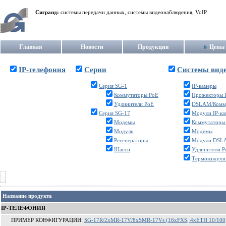
Сигранд:
системы передачи данных, системы видеонаблюдения, VoIP.
Главная
Новости
Продукция
Цены
IP-телефония
Серии
Системы вид
Серия SG-1
IP-камеры
Коммутаторы PoE
Прожекторы 
Удлинители PoE
DSLAM/Комм
Серия SG-17
Модули IP-к
Модемы
Коммутаторы
Модули
Модемы
Регенераторы
Модули DSL
Шасси
Удлинители P
Термокожухи
Название продукта
IP-ТЕЛЕФОНИЯ
ПРИМЕР КОНФИГУРАЦИИ:
SG-17R/2xMR-17V/8xSMR-17Vs (16xFXS, 4xETH 10/100