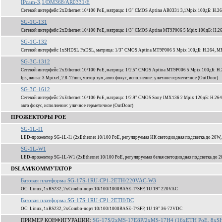
IPcam-3,1/DM368/AR0331/E
Сетевой интерфейс 2xEthernet 10/100 PoE, матрица: 1/3" CMOS Aptina AR0331 3,1Mpix 100дБ: H.2
SG-1C-131
Сетевой интерфейс 2xEthernet 10/100 PoE, матрица: 1/3" CMOS Aptina MT9P006 5 Mpix 100дБ: H.2
SG-1C-132
Сетевой интерфейс 1xSHDSL PoDSL, матрица: 1/3" CMOS Aptina MT9P006 5 Mpix 100дБ: H.264, MP
SG-3C-1312
Сетевой интерфейс 2xEthernet 10/100 PoE, матрица: 1/2.5" CMOS Aptina MT9P006 5 Mpix 100дБ: H
fps, линза: 3 Mpixel, 2.8-12mm, мотор зум, авто фокус, исполнение: уличное герметичное (OutDoor)
SG-3C-1612
Сетевой интерфейс 2xEthernet 10/100 PoE, матрица: 1/2.9" CMOS Sony IMX136 2 Mpix 120дБ: H.264
авто фокус, исполнение: уличное герметичное (OutDoor)
ПРОЖЕКТОРЫ POE
SG-1L-I1
LED-прожектор SG-1L-I1 (2xEthernet 10/100 PoE, регулируемая ИК светодиодная подсветка до 20W,
SG-1L-W1
LED-прожектор SG-1L-W1 (2xEthernet 10/100 PoE, регулируемая белая светодиодная подсветка до 2
DSLAM/КОММУТАТОР
Базовая платформа SG-17S-1RU-CP1-2ETH/220VAC-W3
ОС: Linux, 1xRS232, 2xCombo-порт 10/100/1000BASE-T/SFP, 1U 19" 220VAC
Базовая платформа SG-17S-1RU-CP1-2ETH/DC
ОС: Linux, 1xRS232, 2xCombo-порт 10/100/1000BASE-T/SFP, 1U 19" 36-72VDC
ПРИМЕР КОНФИГУРАЦИИ:
SG-17S/2xMS-17E8P/2xMS-17H4 (16xETH PoE, 8xSH