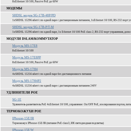
8xEthernet 10/100, Passive PoE до 60W
МОДЕМЫ
SHDSL модем SG-17B-48P/PD
1xSHDSL 15296 кбит/c по одной паре с дистанционным питанием, 1xEthernet 10/100, RS-232 порт уп
SHDSL модем SG-17B-P/T-M
1xSHDSL 15296 кбит/c по одной паре, 1x Ethernet 10/100 PoE class 2, RS-232 порт управления, доп
МОДУЛИ DSLAM/КОММУТАТОР
Модуль MS-17E8
8xEthernet 10/100
Модуль MS-17E8PP
8xEthernet 10/100, Passive PoE до 60W
Модуль MS-17H4
4xSHDSL 15256 кбит/c по одной паре без дистанционного питания
Модуль MS-17H4P2
4xSHDSL 15256 кбит/c по одной паре c дистанционным питанием 240V
УДЛИНИТЕЛИ POE
SG-1E
Удлинитель-разветвитель PoE 4xEthernet 10/100, управление: On/OFF PoE, изолирования портов, пита
ТЕРМОКОЖУХИ POE
IPhouse-15E/IR
Термокожух IPhouse-15E/IR (питание PoE class3, ИК светодиодная подсветка)
IPhouse-15E/W