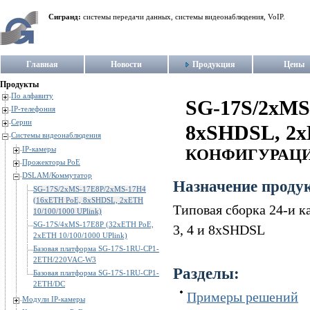
Сигранд:
системы передачи данных, системы видеонаблюдения, VoIP.
Главная
Новости
Продукция
Цены
Продукты
По алфавиту
SG-17S/2xMS
IP-телефония
Серии
8xSHDSL, 2x
Системы видеонаблюдения
IP-камеры
КОНФИГУРАЦИ
Прожекторы PoE
DSLAM/Коммутатор
Назначение проду
SG-17S/2xMS-17E8P/2xMS-17H4
(16xETH PoE, 8xSHDSL, 2xETH
Типовая сборка 24-и ка
10/100/1000 UPlink)
SG-17S/4xMS-17E8P (32xETH PoE,
3, 4 и 8xSHDSL
2xETH 10/100/1000 UPlink)
Базовая платформа SG-17S-1RU-CP1-
2ETH/220VAC-W3
Разделы:
Базовая платформа SG-17S-1RU-CP1-
2ETH/DC
Примеры решений
Модули IP-камеры