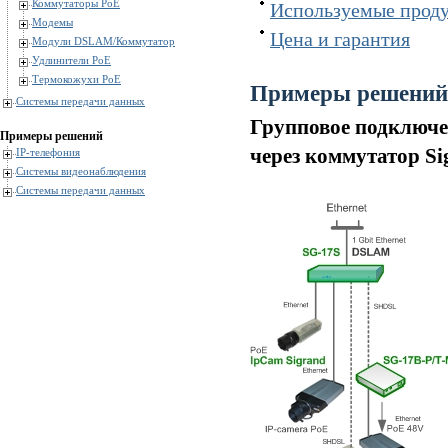
Коммутаторы PoE
Используемые проду
Модемы
Цена и гарантия
Модули DSLAM/Коммутатор
Удлинители PoE
Термокожухи PoE
Примеры решений
Системы передачи данных
Групповое подключен
Примеры решений
через коммутатор Si
IP-телефония
Системы видеонаблюдения
Системы передачи данных