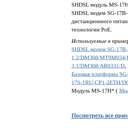
SHDSL модуль MS-17H4
SHDSL модем SG-17B-P
дистанционного питан
технологии PoE.
Используемые в приме
SHDSL модем SG-17B-
1,2/DM368/MT9M034/
3,1/DM368/AR0331/D
,
Базовая платформа S
17S-1RU-CP1-2ETH/D
Модуль MS-17H* (
Мо
Посмотреть все при