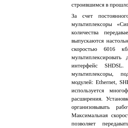
строившимся в прошло
За счет постоянно
мультиплексоры «Си
количества передав
выпускаются настоль
скоростью 6016 кб
мультиплексировать 
интерфейс SHDSL.
мультиплексоры, п
модулей: Ethernet, S
используется много
расширения. Установ
организовывать раб
Максимальная скорос
позволяет переда