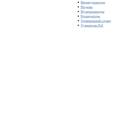
Маршрутизаторы
Модемы
Мультиплексоры
Регенераторы
Терминальный сервер
Удлинители PoE