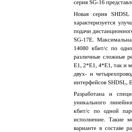
серия SG-16 представ
Новая серия SHDSL 
характеризуется улу
подачи дистанционного
SG-17E. Максимальна
14080 кбит/c по одн
различные сложные р
E1, 2*E1, 4*E1, так и
двух- и четырехпрово
интерфейсов SHDSL, E1
Разработана и спец
уникального линейно
кбит/c по одной пар
исполнение. Такие м
варианте в составе 