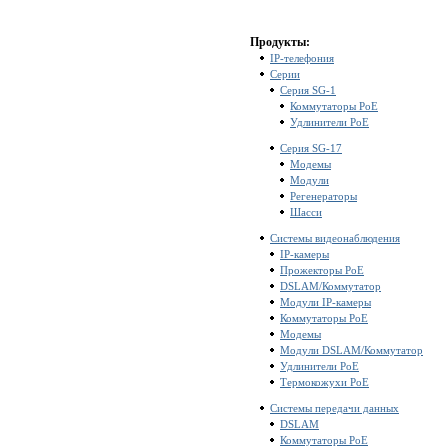
Продукты:
IP-телефония
Серии
Серия SG-1
Коммутаторы PoE
Удлинители PoE
Серия SG-17
Модемы
Модули
Регенераторы
Шасси
Системы видеонаблюдения
IP-камеры
Прожекторы PoE
DSLAM/Коммутатор
Модули IP-камеры
Коммутаторы PoE
Модемы
Модули DSLAM/Коммутатор
Удлинители PoE
Термокожухи PoE
Системы передачи данных
DSLAM
Коммутаторы PoE