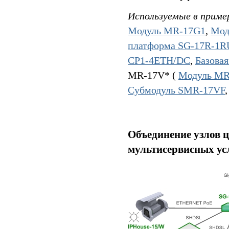
Используемые в приме
Модуль MR-17G1
,
Мод
платформа SG-17R-1
CP1-4ETH/DC
,
Базова
MR-17V* (
Модуль MR
Субмодуль SMR-17VF
Объединение узлов ц
мультисервисных ус