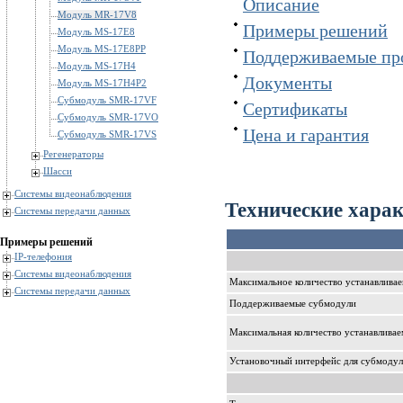
Описание
Модуль MR-17V8
Примеры решений
Модуль MS-17E8
Модуль MS-17E8PP
Поддерживаемые пр
Модуль MS-17H4
Документы
Модуль MS-17H4P2
Субмодуль SMR-17VF
Сертификаты
Субмодуль SMR-17VO
Цена и гарантия
Субмодуль SMR-17VS
Регенераторы
Шасси
Системы видеонаблюдения
Технические хара
Системы передачи данных
Примеры решений
IP-телефония
Системы видеонаблюдения
Максимальное количество устанавлива
Системы передачи данных
Поддерживаемые субмодули
Максимальная количество устанавлива
Установочный интерфейс для субмодул