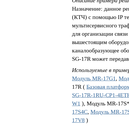
Описание примера реш
Назначение: данное р
(КТЧ) с помощью IP те
мультисервисного тра
для организации связи 
вышестоящим оборудов
каналообразующее обор
SG-17R может передава
Используемые в приме
Модуль MR-17G1
,
Мод
17R (
Базовая платфо
SG-17R-1RU-CP1-4ET
W1
), Модуль MR-17S*
17S4C
,
Модуль MR-17
17V8
)