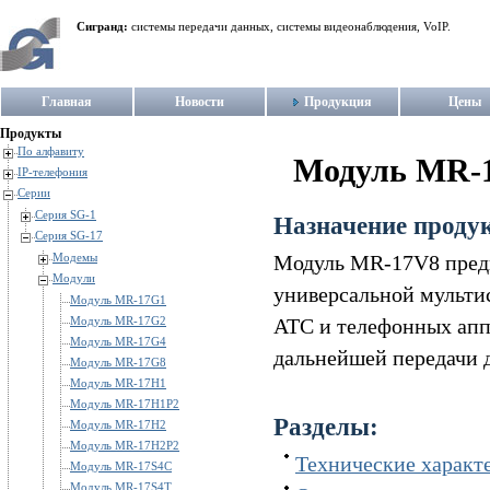
Сигранд:
системы передачи данных, системы видеонаблюдения, VoIP.
Главная
Новости
Продукция
Цены
Продукты
По алфавиту
Модуль MR-
IP-телефония
Серии
Серия SG-1
Назначение проду
Серия SG-17
Модемы
Модуль MR-17V8 предн
Модули
универсальной мульти
Модуль MR-17G1
Модуль MR-17G2
АТС и телефонных аппа
Модуль MR-17G4
дальнейшей передачи 
Модуль MR-17G8
Модуль MR-17H1
Модуль MR-17H1P2
Разделы:
Модуль MR-17H2
Модуль MR-17H2P2
Технические характ
Модуль MR-17S4C
Модуль MR-17S4T