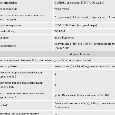
ип интерфейса
G.SHDSL (рекоменд. ITU-T G.991.2.bis)
ип соединения
точка-точка
личество проводов линии связи для
2 (одна пара), 4 (две пары), 6 (три пары), 8 (че
дного модуля
орость передачи
192-15296 кбит/c (по одной паре)
инейный код
ТС-РАМ
д связи
полный дуплекс
модули MR-17H*, MS-17H4*, регенераторы SG-
овместимость
IPcam-*PD*
Модули Ethernet
я подключения объектов ЛВС, для питания устройств по технологии PoE
ежимы работы
коммутация (Switch), объединение каналов (Link
личество портов для модификации
8
дуля без PoE
личество портов для модификации
8
дуля с PoE
опустимая мощность подключаемых
до 60 Вт на канал (общая мощность 240 Вт)
тройств по PoE
Passive PoE контакты 4/5 (+), 7/8 (-) ; пользоват
ип PoE
Вт на канал
ксимальное количество портов