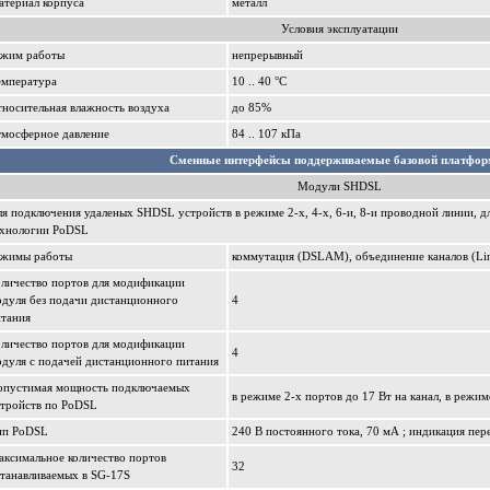
териал корпуса
металл
Условия эксплуатации
ежим работы
непрерывный
емпература
10 .. 40 °С
носительная влажность воздуха
до 85%
тмосферное давление
84 .. 107 кПа
Сменные интерфейсы поддерживаемые базовой платфор
Модули SHDSL
я подключения удаленых SHDSL устройств в режиме 2-х, 4-х, 6-и, 8-и проводной линии, д
ехнологии PoDSL
ежимы работы
коммутация (DSLAM), объединение каналов (Lin
личество портов для модификации
дуля без подачи дистанционного
4
итания
личество портов для модификации
4
дуля с подачей дистанционного питания
опустимая мощность подключаемых
в режиме 2-х портов до 17 Вт на канал, в режим
стройств по PoDSL
ип PoDSL
240 В постоянного тока, 70 мА ; индикация пер
ксимальное количество портов
32
танавливаемых в SG-17S