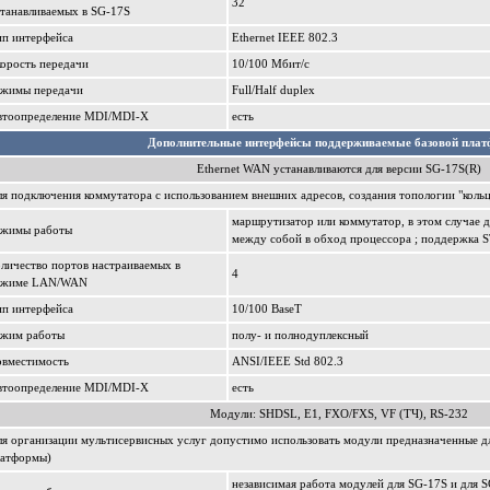
32
танавливаемых в SG-17S
ип интерфейса
Ethernet IEEE 802.3
орость передачи
10/100 Мбит/c
ежимы передачи
Full/Half duplex
втоопределение MDI/MDI-X
есть
Дополнительные интерфейсы поддерживаемые базовой пла
Ethernet WAN устанавливаются для версии SG-17S(R)
я подключения коммутатора с использованием внешних адресов, создания топологии "коль
маршрутизатор или коммутатор, в этом случае 
ежимы работы
между собой в обход процессора ; поддержка 
личество портов настраиваемых в
4
ежиме LAN/WAN
ип интерфейса
10/100 BaseT
ежим работы
полу- и полнодуплексный
овместимость
ANSI/IEEE Std 802.3
втоопределение MDI/MDI-X
есть
Модули: SHDSL, E1, FXO/FXS, VF (ТЧ), RS-232
я организации мультисервисных услуг допустимо использовать модули предназначенные д
латформы)
независимая работа модулей для SG-17S и для 