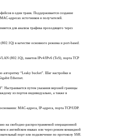
рфейсов в один транк. Поддерживается создание
 MAC-адресах источников и получателей.
еняется для анализа трафика проходящего через
802.1Q) в качестве основного режима и port-based.
VLAN (802.1Q), пакетов IPv4/IPv6 (ToS), порта TCP
о алгоритму “Leaky bucket”. Шаг настройки и
igabit Ethernet.
”. Настраивается путем указания верхней границы
каждому из портов индивидуально, а также в
 основании: MAC-адреса, IP-адреса, порта TCP/UDP.
но на свободно-распространяемой операционной
ском и английском языках или через режим командной
довательный порт или подключение по протоколу SSH.