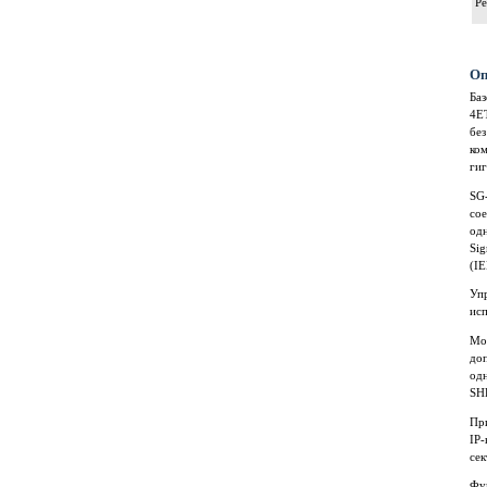
Р
Оп
Ба
4E
бе
ко
гиг
SG
со
одн
Si
(IE
Уп
ис
Мо
доп
од
SHD
Пр
IP-
сек
Фу