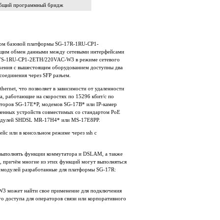
 общий программный бридж
ом базовой платформы SG-17R-1RU-CP1-
ющим обмен данными между сетевыми интерфейсами
-17S-1RU-CP1-2ETH/220VAC-W3 в режиме сетевого
яжения с вышестоящим оборудованием доступны два
соединения через SFP разъем.
net, что позволяет в зависимости от удаленности
, работающие на скоростях по 15296 кбит/c по
аторов SG-17E*P, модемов SG-17B* или IP-камер
ленных устройств совместимых со стандартом PoE
х модулей SHDSL MR-17H4* или MS-17E8PP.
с или в консольном режиме через ssh с
ыполнять функции коммутатора и DSLAM, а также
, причём многие из этих функций могут выполняться
ы модулей разработанные для платформы SG-17R:
3 может найти свое применение для подключения
ого доступа для операторов связи или корпоративного