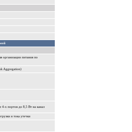
мой
ля организации питания по
k Aggregation)
е 4-х портов до 8,5 Вт на канал
егрузки и тока утечки