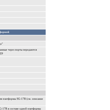
тформой
цо"
данные через порты передаются
STP
ля платформы SG-17R (см. описание
SG-17R в составе одной платформы