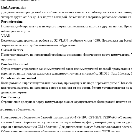
Link Aggregation
Для увеличения пропускной способности каналов связи можно объединить несколько инте
четырех групп от 2-х до 4-х портов в каждой. Возможные алгоритмы работы основаны на
Port mirroring
Позволяет дублировать трафик одного порта или нескольких портов в другие порты. Прим
наблюдаемые порты.
VLAN
Возможна одновременная работа до 32 VLAN из общего числа 4096. Поддержка tag-based (
Управление тегами: добавление/изменение/удаление.
Class of Service
Позволяет выделять приоритетный трафик на основании: физического порта коммутатора, 
протокола.
Bandwidth control
Осуществляет управление как симметричной так и несимметричной полосой пропускания п
верхняя граница полосы задается в зависимости от типа интерфейса SHDSL, Fast Ethernet, G
Broadcast storm control
Блокирование широковещательных пакетов, приходящих на порт через алгоритм “Threshold
количества пакетов, приходящих в порт и зависит от скорости. Режим устанавливается по 
диапазоне портов.
Port Security
Ограничение доступа к порту коммутатора может осуществляться блокировкой пакетов на
ограммное обеспечение:
Программное обеспечение базовой платформы SG-17S-1RU-CP1-2ETH/220VAC-W3 основа
системе Linux. Управление осуществляется через веб-интерфейс, который доступен на рус
строки с использованием CLI оболочки. Для диагностики могут быть использованы после
Обновление программного обеспечения платформы выполнятся через TFTP сервер.