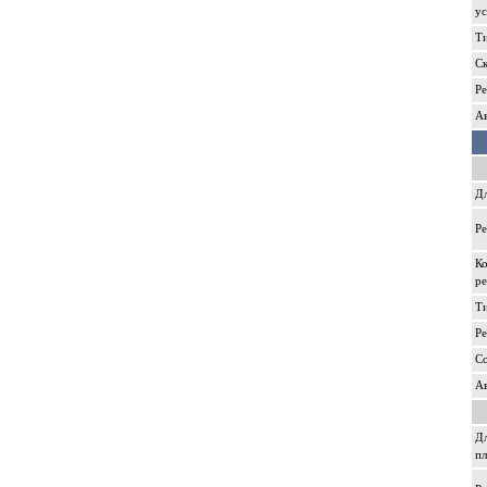
ус
Т
Ск
Р
А
Дл
Р
Ко
р
Т
Р
С
А
Дл
п