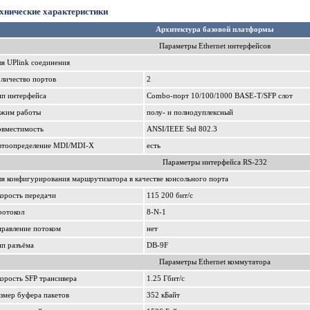
хнические характеристики
Архитектура базовой платформы
Параметры Ethernet интерфейсов
я UPlink соединения
личество портов
2
ип интерфейса
Combo-порт 10/100/1000 BASE-T/SFP слот
ежим работы
полу- и полнодуплексный
овместимость
ANSI/IEEE Std 802.3
втоопределение MDI/MDI-X
есть
Параметры интерфейса RS-232
я конфигурирования маршрутизатора в качестве консольного порта
орость передачи
115 200 бит/с
ротокол
8-N-1
равление потоком
нет
п разъёма
DB-9F
Параметры Ethernet коммутатора
орость SFP трансивера
1.25 Гбит/с
змер буфера пакетов
352 кБайт