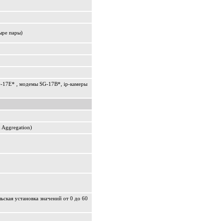
тыре пары)
17E* , модемы SG-17B*, ip-камеры
 Aggregation)
ельская установка значений от 0 до 60