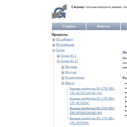
Сигранд:
системы передачи данных, си
Главная
Новости
Продукты
По алфавиту
IP-телефония
Серии
На
Серия SG-1
Мод
Серия SG-17
до
Модемы
на
Модули
Регенераторы
Ра
Шасси
Базовая платформа SG-17R-1RU-
CP1-4ETH/220VAC-W1
Базовая платформа SG-17R-1RU-
CP1-4ETH/DC
Базовая платформа SG-17S-1RU-
CP1-2ETH/220VAC-W3
Базовая платформа SG-17S-1RU-
CP1-2ETH/DC