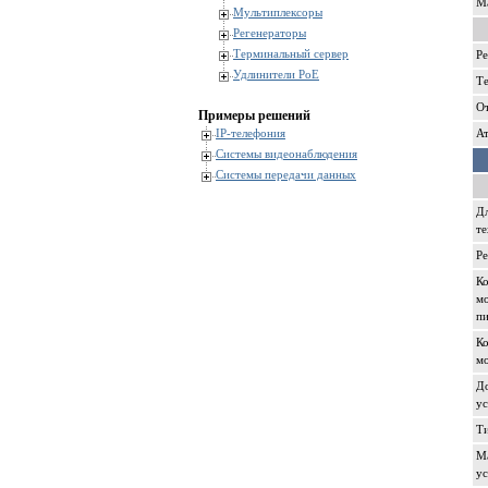
Ма
Мультиплексоры
Регенераторы
Терминальный сервер
Р
Удлинители PoE
Т
От
Примеры решений
IP-телефония
А
Системы видеонаблюдения
Системы передачи данных
Дл
т
Р
Ко
мо
п
Ко
мо
Д
у
Т
Ма
ус