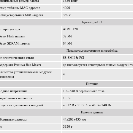
ксимальный размер пакета
1536 Байт
азмер таблицы MAC-адресов
4096
ремя устаревания MAC-адреса
330 с
Параметры CPU
ип процессора
ADM5120
ъем Flash памяти
32 Мб
бъем SDRAM памяти
64 Мб
Параметры системного интерфейса
п электрического стыка
SS-SMII & PCI
оддержка Режима Bus-Master
да (используется некоторыми типами модулей т
личество устанавливаемых модулей
4
асширения
Питание
ходное напряжение
100-240 В переменного тока
отребляемая мощность
15 Вт
ощность для питания модулей
по 12 В - 30 Вт / по 48 В - 240 Вт
Прочие данные
абаритные размеры
44x260x435 мм
ес
3950 г