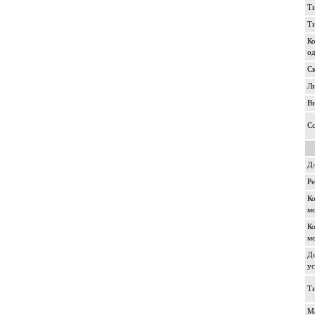
Т
Т
Ко
о
Ск
Л
Ви
С
Дл
Р
Ко
мо
Ко
мо
Д
ус
Т
Ма