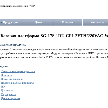
стемы видеонаблюдения, VoIP.
Продукция
Цены
О фирме
Контакты
Базовая платформа SG-17S-1RU-CP1-2ETH/220VAC-
значение продукта
ульная базовая платформа для подключения пользователей и оборудования по технологии S
ступа работающего в режиме коммутатора. Модули расширения Ethernet и SHDSL устанавли
пряжения в линию по технологии PoE и PoDSL для питания удаленных устройств. Питание 
зделы:
Технические характеристики
Описание
Примеры решений
Поддерживаемые продукты
ПО
Документы
Сертификаты
Цена и гарантия