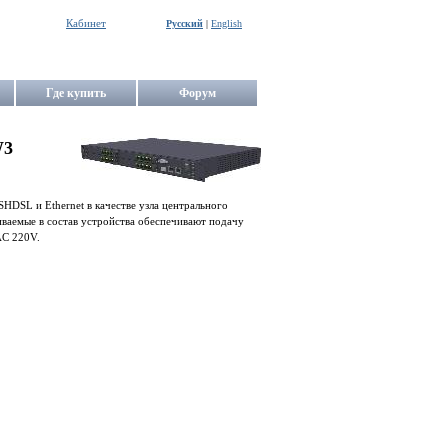
Кабинет
Русский
|
English
Где купить
Форум
W3
HDSL и Ethernet в качестве узла центрального
ваемые в состав устройства обеспечивают подачу
AC 220V.