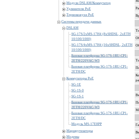
Ма
Модули DSLAM/Коммутатор
Р
Удлинители PoE
Термокожухи PoE
В
Системы передачи данных
DSLAM
Т
SG-17S/2xMS-17H4 (8xSHDSL, 2xETH
Об
10/100/1000)
SG-17S/4xMS-17H4 (16xSHDSL, 2xETH
О
10/100/1000)
Базовая платформа SG-17S-1RU-CP1-
Ти
2ETH/220VAC-W3
Базовая платформа SG-17S-1RU-CP1-
П
2ETH/DC
Ко
Коммутаторы PoE
р
SG-1E
SG-1S-0
В
SG-1S-1
Базовая платформа SG-17S-1RU-CP1-
П
2ETH/220VAC-W3
М
Базовая платформа SG-17S-1RU-CP1-
2ETH/DC
Модуль MS-17E8PP
Г
Маршрутизаторы
В
Модемы