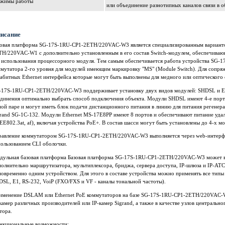
ежимы работы
или объединение разнотипных каналов связи в
исание
зовая платформа SG-17S-1RU-CP1-2ETH/220VAC-W3 является специализированным вариант
TH/220VAC-W1 с дополнительно установленным в его состав Switch-модулем, обеспечива
з использования процессорного модуля. Тем самым обеспечивается работа устройства SG
ммутатора 2-го уровня для модулей имеющим маркировку "MS" (Module Switch). Для сопр
абитных Ethernet интерфейса которые могут быть выполнены для медного или оптического 
-17S-1RU-CP1-2ETH/220VAC-W3 поддерживает установку двух видов модулей: SHDSL и Ether
единения оптимально выбрать способ подключения объекта. Модули SHDSL имеют 4-е порта
ой паре и могут иметь блок подачи дистанционного питания в линию для питания регенер
grand SG-1C-132. Модули Ethernet MS-17E8PP имеют 8 портов и обеспечивают питание уда
EE802.3at, af), включая устройства PoE+. В состав шасси могут быть установлены до 4-
равление коммутатором SG-17S-1RU-CP1-2ETH/220VAC-W3 выполняется через web-интерфей
пользованием CLI оболочки.
дульная базовая платформа Базовая платформа SG-17S-1RU-CP1-2ETH/220VAC-W3 может в
олнительно маршрутизатора, мультиплексора, бриджа, сервера доступа, IP-шлюза и IP-АТС
новременно одним устройством. Для этого в составе устройства можно применять все тип
SL, E1, RS-232, VoiP (FXO/FXS и VF - каналы тональной частоты).
именение DSLAM или Ethernet PoE коммутаторов на базе SG-17S-1RU-CP1-2ETH/220VAC-W
камер различных производителей или IP-камер Sigrand, а также в качестве узлов центральн
тора.
нкциональные возможности: