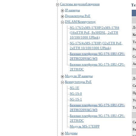
Системы видеонаблюдения
Те
IP-камеры
Прожекторы PoE
DSLAM/Коммутатор
Дл
SG-17S/2xMS-17E8P/2xMS-17H4
(16xETH PoE, 8xSHDSL, 2xETH
Ко
10/100/1000 UPlink)
Т
SG-17S/4xMS-17E8P (32xETH PoE,
2xETH 10/100/1000 UPlink)
Р
Базовая платформа SG-17S-1RU-CP1-
С
2ETH/220VAC-W3
А
Базовая платформа SG-17S-1RU-CP1-
2ETH/DC
Модули IP-камеры
Дл
Коммутаторы PoE
Ск
SG-1E
П
SG-1S-0
SG-1S-1
Уп
Базовая платформа SG-17S-1RU-CP1-
Ти
2ETH/220VAC-W3
Базовая платформа SG-17S-1RU-CP1-
2ETH/DC
Ск
Модуль MS-17E8PP
Ра
Модемы