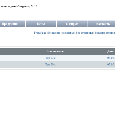
стемы видеонаблюдения, VoIP.
Продукция
Цены
О фирме
Контакты
FrontPage
|
Недавние изменения
|
Все страницы
|
Висячие страни
Пользователь
Дата
Test Test
05.06
)
Test Test
05.06