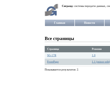
Сигранд:
системы передачи данных, си
Главная
Новости
Все страницы
Страница
Ревизия
SG-17R
1.0
FrontPage
1.1 (minor-edit
Показывается результатов: 2.