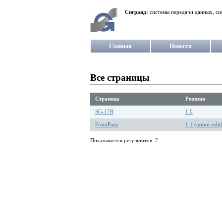
Сигранд:
системы передачи данных, си
Главная
Новости
Все страницы
Страница
Ревизия
SG-17R
1.0
FrontPage
1.1 (minor-edit
Показывается результатов: 2.