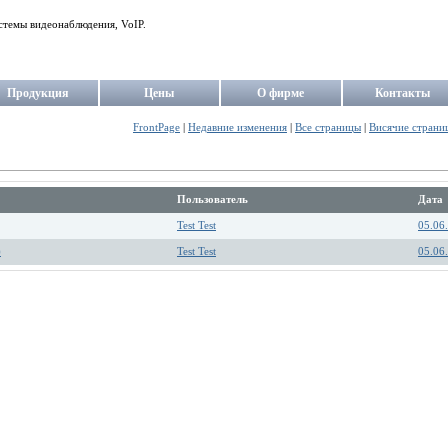
стемы видеонаблюдения, VoIP.
Продукция
Цены
О фирме
Контакты
FrontPage
|
Недавние изменения
|
Все страницы
|
Висячие страни
Пользователь
Дата
Test Test
05.06
)
Test Test
05.06