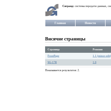
Сигранд:
системы передачи данных, си
Главная
Новости
Висячие страницы
Страница
Ревизия
FrontPage
1.1 (minor-edit
SG-17R
1.0
Показывается результатов: 2.