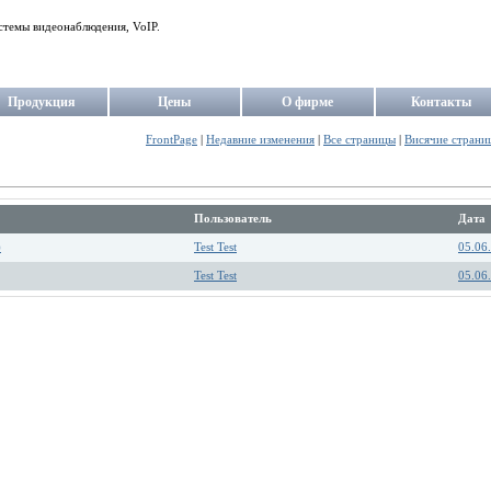
стемы видеонаблюдения, VoIP.
Продукция
Цены
О фирме
Контакты
FrontPage
|
Недавние изменения
|
Все страницы
|
Висячие страни
Пользователь
Дата
)
Test Test
05.06
Test Test
05.06