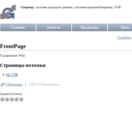
Сигранд:
системы передачи данных, системы видеонаблюдения, VoIP.
Главная
Новости
Продукция
Цены
FrontPage
FrontPage
Содержание Wiki
Страницы-потомки
SG-17R
0 Вложения
1205270 Просмотров
Среднее (0 Голоса)