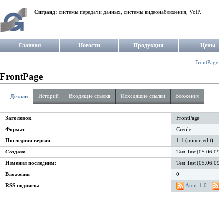
Сигранд:
системы передачи данных, системы видеонаблюдения, VoIP.
Главная
Новости
Продукция
Цены
FrontPage
FrontPage
Историй
Входящие ссылки
Исходящие ссылки
Вложения
Детали
Заголовок
FrontPage
Формат
Creole
Последняя версия
1.1 (minor-edit)
Создано
Test Test (05.06.0
Изменил последним:
Test Test (05.06.0
Вложения
0
RSS подписка
Atom 1.0