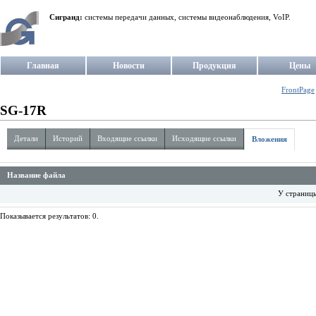
Сигранд:
системы передачи данных, системы видеонаблюдения, VoIP.
Главная
Новости
Продукция
Цены
FrontPage
SG-17R
Детали
Историй
Входящие ссылки
Исходящие ссылки
Вложения
Название файла
У страниц
Показывается результатов: 0.