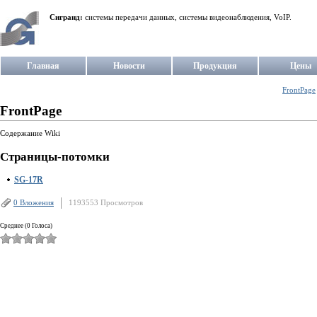
Сигранд:
системы передачи данных, системы видеонаблюдения, VoIP.
Главная
Новости
Продукция
Цены
FrontPage
FrontPage
Содержание Wiki
Страницы-потомки
SG-17R
0 Вложения
1193553 Просмотров
Среднее (0 Голоса)