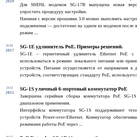
2019
Для SHDSL модемов SG-17B выпущена новая верс
упростить процедуру настройки.
Начиная с версии прошивки 3.0 можно выполнять настро
подключения — достаточно на одном из модемов после в
режим ...
SG-1E удлинитель PoE. Примеры решений.
01.05
2017
SG-1E – герметичный удлинитель Ethernet PoE с
использоваться в режиме локального питания или прин
устройств. Питание осуществляется от напряжения в 
устройств, соответствующих стандарту PoE, используется 
SG-1S уличный 6-портовый коммутатор PoE
24.12
2015
Завершена серийная сборка коммутатора PoE SG-1
диапазоном применения.
Интерфейсы коммутатора SG-1S поддерживают техн
устройств Power-over-Ethernet. Коммутатор обеспечив
режимами работы PoE через ...
04.12