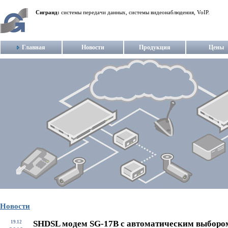
Сигранд:
системы передачи данных, системы видеонаблюдения, VoIP.
Главная
Новости
Продукция
Цены
Новости
SHDSL модем SG-17B с автоматическим выборо
19.12